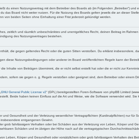
ließt du einen Nutzungsvertrag mit dem Betreiber des Boards ab (im Folgenden „Betreiber“) und 
du das Board nicht weiter nutzen. Für die Nutzung des Boards gelten jeweils die an dieser Stell
n von beiden Seiten ohne Einhaltung einer Frist jederzeit gekündigt werden.
faches, zeitlich und räumlich unbeschränktes und unentgeltliches Recht, deinen Beitrag im Rahme
Kündigung des Nutzungsvertrages bestehen.
e enthält, die gegen geltendes Recht oder die guten Sitten verstoßen. Du erklärst insbesondere, 
egen diese Nutzungsbedingungen oder anderer im Board veröffentlichten Regeln kann der Betre
die Inhalte von Beiträgen übernimmt, die er nicht selbst erstellt hat oder die er nicht zur Kenn
ndern, sofern sie gegen o. g. Regeln verstoßen oder geeignet sind, dem Betreiber oder einem D
„
GNU General Public License v2
“ (GPL) bereitgestellten Foren-Software von phpBB Limited (ww
ellt. Beide haben keinen Einfluss auf die Art und Weise, wie die Software verwendet wird. Si
 und Gesundheit und der Verletzung wesentlicher Vertragspflichten (Kardinalpflichten) nur für Sc
wie insbesondere entgangenen Gewinn.
der grob fahrlässigem Verhalten oder bei Schäden aus der Verletzung von Leben, Körper und Ges
rhersehbaren Schäden und im übrigen der Höhe nach auf die vertragstypischen Durchschnittsschäde
von Leben, Körper und Gesundheit oder vorsätzlichem oder grob fahrlässigem Verhalten des Betr