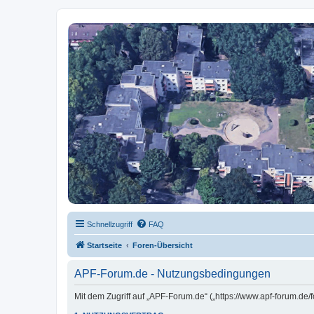
APF-Forum.de
WEG: An der Alten Post 40-46, Potsdamer Str. 12-14, Freiburger Str. 13
Schnellzugriff
FAQ
Startseite
Foren-Übersicht
APF-Forum.de - Nutzungsbedingungen
Mit dem Zugriff auf „APF-Forum.de“ („https://www.apf-forum.de