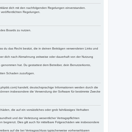
erklärst dich mit den nachfolgenden Regelungen einverstanden.
e veröffentlichten Regelungen.
n des Boards zu nutzen.
dass du das Recht besitzt, die in deinen Beiträgen verwendeten Links und
iber dich nach Abmahnung zeitweise oder dauerhaft von der Nutzung
tnis genommen hat. Du gestattest dem Betreiber, dein Benutzerkonto,
ritten Schaden zuzufügen.
w.phpbb.com) handelt; deutschsprachige Informationen werden durch die
e können insbesondere die Verwendung der Software für bestimmte Zwecke
häden, die auf ein vorsätzliches oder grob fahrlässiges Verhalten
undheit und der Verletzung wesentlicher Vertragspflichten
n begrenzt. Dies gilt auch für mittelbare Folgeschäden wie insbesondere
eibers auf die bei Vertragsschluss typischerweise vorhersehbaren