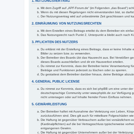
1. NUTZUNGSVERTRAG
Mit dem Zugriff auf „APF-Forum.de“ (im Folgenden „das Board“) sch
Wenn du mit diesen Regelungen nicht einverstanden bist, so darfst 
Der Nutzungsvertrag wird auf unbestimmte Zeit geschlossen und kan
2. EINRÄUMUNG VON NUTZUNGSRECHTEN
Mit dem Erstellen eines Beitrags erteilst du dem Betreiber ein ein
Das Nutzungsrecht nach Punkt 2, Unterpunkt a bleibt auch nach 
3. PFLICHTEN DES NUTZERS
Du erklärst mit der Erstellung eines Beitrags, dass er keine Inhalt
Bilder zu setzen bzw. zu verwenden.
Der Betreiber des Boards übt das Hausrecht aus. Bei Verstößen g
dieses Boards ausschließen und dir ein Hausverbot erteilen.
Du nimmst zur Kenntnis, dass der Betreiber keine Verantwortung für 
Beiträge und Funktionen jederzeit zu löschen oder zu sperren.
Du gestattest dem Betreiber darüber hinaus, deine Beiträge abzuä
4. GENERAL PUBLIC LICENSE
Du nimmst zur Kenntnis, dass es sich bei phpBB um eine unter der 
deutschsprachige Community unter www.phpbb.de zur Verfügung gest
nicht untersagen oder auf Inhalte fremder Foren Einfluss nehmen.
5. GEWÄHRLEISTUNG
Der Betreiber haftet mit Ausnahme der Verletzung von Leben, Körper
zurückzuführen sind. Dies gilt auch für mittelbare Folgeschäden 
Die Haftung ist gegenüber Verbrauchern außer bei vorsätzlichem o
(Kardinalpflichten) auf die bei Vertragsschluss typischerweise vo
entgangenen Gewinn.
Die Haftung ist gegenüber Unternehmern außer bei der Verletzung 