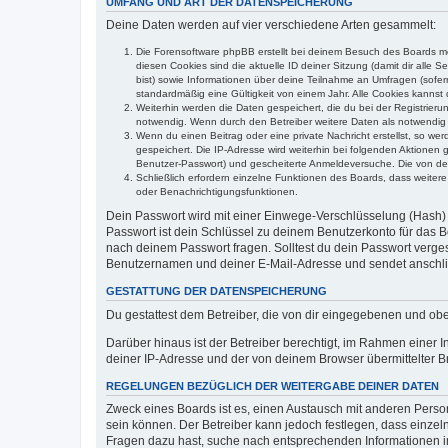
UMFANG UND ART DER DATENSPEICHERUNG
Deine Daten werden auf vier verschiedene Arten gesammelt:
Die Forensoftware phpBB erstellt bei deinem Besuch des Boards meh
diesen Cookies sind die aktuelle ID deiner Sitzung (damit dir alle
bist) sowie Informationen über deine Teilnahme an Umfragen (sofer
standardmäßig eine Gültigkeit von einem Jahr. Alle Cookies kannst d
Weiterhin werden die Daten gespeichert, die du bei der Registrieru
notwendig. Wenn durch den Betreiber weitere Daten als notwendig fe
Wenn du einen Beitrag oder eine private Nachricht erstellst, so we
gespeichert. Die IP-Adresse wird weiterhin bei folgenden Aktionen
Benutzer-Passwort) und gescheiterte Anmeldeversuche. Die von dein
Schließlich erfordern einzelne Funktionen des Boards, dass weite
oder Benachrichtigungsfunktionen.
Dein Passwort wird mit einer Einwege-Verschlüsselung (Hash) g
Passwort ist dein Schlüssel zu deinem Benutzerkonto für das Bo
nach deinem Passwort fragen. Solltest du dein Passwort verg
Benutzernamen und deiner E-Mail-Adresse und sendet anschlie
GESTATTUNG DER DATENSPEICHERUNG
Du gestattest dem Betreiber, die von dir eingegebenen und ob
Darüber hinaus ist der Betreiber berechtigt, im Rahmen einer
deiner IP-Adresse und der von deinem Browser übermittelter B
REGELUNGEN BEZÜGLICH DER WEITERGABE DEINER DATEN
Zweck eines Boards ist es, einen Austausch mit anderen Personen
sein können. Der Betreiber kann jedoch festlegen, dass einzeln
Fragen dazu hast, suche nach entsprechenden Informationen im 