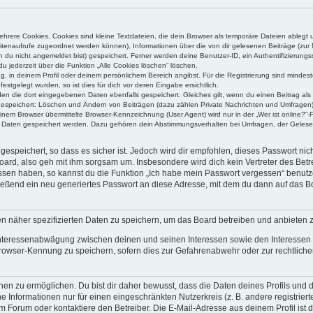
rere Cookies. Cookies sind kleine Textdateien, die dein Browser als temporäre Dateien ablegt 
 Seitenaufrufe zugeordnet werden können), Informationen über die von dir gelesenen Beiträge (zu
n du nicht angemeldet bist) gespeichert. Ferner werden deine Benutzer-ID, ein Authentifizierung
u jederzeit über die Funktion „Alle Cookies löschen“ löschen.
ng, in deinem Profil oder deinem persönlichem Bereich angibst. Für die Registrierung sind mind
stgelegt wurden, so ist dies für dich vor deren Eingabe ersichtlich.
rden die dort eingegebenen Daten ebenfalls gespeichert. Gleiches gilt, wenn du einen Beitrag als
 gespeichert: Löschen und Ändern von Beiträgen (dazu zählen Private Nachrichten und Umfragen)
em Browser übermittelte Browser-Kennzeichnung (User Agent) wird nur in der „Wer ist online?“-F
re Daten gespeichert werden. Dazu gehören dein Abstimmungsverhalten bei Umfragen, der Gelesen
espeichert, so dass es sicher ist. Jedoch wird dir empfohlen, dieses Passwort ni
ard, also geh mit ihm sorgsam um. Insbesondere wird dich kein Vertreter des Betre
essen haben, so kannst du die Funktion „Ich habe mein Passwort vergessen“ benut
ßend ein neu generiertes Passwort an diese Adresse, mit dem du dann auf das Bo
en näher spezifizierten Daten zu speichern, um das Board betreiben und anbieten 
 Interessenabwägung zwischen deinen und seinen Interessen sowie den Interessen D
rowser-Kennung zu speichern, sofern dies zur Gefahrenabwehr oder zur rechtlichen
 zu ermöglichen. Du bist dir daher bewusst, dass die Daten deines Profils und die 
e Informationen nur für einen eingeschränkten Nutzerkreis (z. B. andere registriert
Forum oder kontaktiere den Betreiber. Die E-Mail-Adresse aus deinem Profil ist d