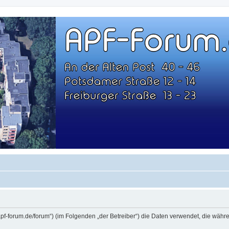
-23
w.apf-forum.de/forum“) (im Folgenden „der Betreiber“) die Daten verwendet, die w