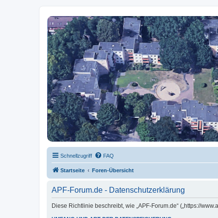
APF-Forum.de
WEG: An der Alten Post 40-46, Potsdamer Str. 12-14, Freiburger Str. 13
Schnellzugriff
FAQ
Startseite
Foren-Übersicht
APF-Forum.de - Datenschutzerklärung
Diese Richtlinie beschreibt, wie „APF-Forum.de“ („https://ww