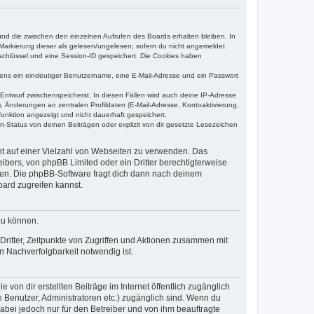
und die zwischen den einzelnen Aufrufen des Boards erhalten bleiben. In
r Markierung dieser als gelesen/ungelesen; sofern du nicht angemeldet
sschlüssel und eine Session-ID gespeichert. Die Cookies haben
estens ein eindeutiger Benutzername, eine E-Mail-Adresse und ein Passwort
 Entwurf zwischenspeicherst. In diesen Fällen wird auch deine IP-Adresse
, Änderungen an zentralen Profildaten (E-Mail-Adresse, Kontoaktivierung,
unktion angezeigt und nicht dauerhaft gespeichert.
-Status von deinen Beiträgen oder explizit von dir gesetzte Lesezeichen
cht auf einer Vielzahl von Webseiten zu verwenden. Das
ibers, von phpBB Limited oder ein Dritter berechtigterweise
zen. Die phpBB-Software fragt dich dann nach deinem
ard zugreifen kannst.
zu können.
ritter, Zeitpunkte von Zugriffen und Aktionen zusammen mit
 Nachverfolgbarkeit notwendig ist.
von dir erstellten Beiträge im Internet öffentlich zugänglich
e Benutzer, Administratoren etc.) zugänglich sind. Wenn du
abei jedoch nur für den Betreiber und von ihm beauftragte