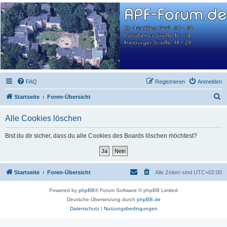
APF-Forum.de
WEG: An der Alten Post 40-46, Potsdamer Str. 12-14, Freiburger Str. 13-23
FAQ
Registrieren
Anmelden
S
Startseite
Foren-Übersicht
u
Alle Cookies löschen
c
h
Bist du dir sicher, dass du alle Cookies des Boards löschen möchtest?
e
Startseite
Foren-Übersicht
Alle Zeiten sind
UTC+02:00
Powered by
phpBB
® Forum Software © phpBB Limited
Deutsche Übersetzung durch
phpBB.de
Datenschutz
|
Nutzungsbedingungen