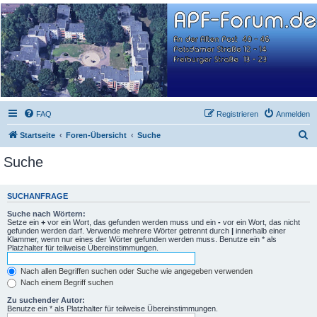
APF-Forum.de
WEG: An der Alten Post 40-46, Potsdamer Str. 12-14, Freiburger Str. 13-23
FAQ
Registrieren
Anmelden
S
Startseite
Foren-Übersicht
Suche
u
Suche
c
h
SUCHANFRAGE
e
Suche nach Wörtern:
Setze ein
+
vor ein Wort, das gefunden werden muss und ein
-
vor ein Wort, das nicht
gefunden werden darf. Verwende mehrere Wörter getrennt durch
|
innerhalb einer
Klammer, wenn nur eines der Wörter gefunden werden muss. Benutze ein * als
Platzhalter für teilweise Übereinstimmungen.
Nach allen Begriffen suchen oder Suche wie angegeben verwenden
Nach einem Begriff suchen
Zu suchender Autor:
Benutze ein * als Platzhalter für teilweise Übereinstimmungen.