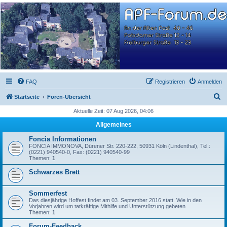
APF-Forum.de
WEG: An der Alten Post 40-46, Potsdamer Str. 12-14, Freiburger Str. 13-23
FAQ
Registrieren
Anmelden
S
Startseite
Foren-Übersicht
u
Aktuelle Zeit: 07 Aug 2026, 04:06
c
Allgemeines
h
Foncia Informationen
e
FONCIA IMMONOVA, Dürener Str. 220-222, 50931 Köln (Lindenthal), Tel.:
(0221) 940540-0, Fax: (0221) 940540-99
Themen:
1
Schwarzes Brett
Sommerfest
Das diesjährige Hoffest findet am 03. September 2016 statt. Wie in den
Vorjahren wird um tatkräftige Mithilfe und Unterstützung gebeten.
Themen:
1
Forum-Feedback