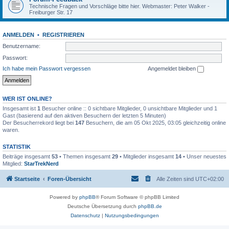
Technische Fragen und Vorschläge bitte hier. Webmaster: Peter Walker -
Freiburger Str. 17
ANMELDEN
•
REGISTRIEREN
Benutzername:
Passwort:
Ich habe mein Passwort vergessen
Angemeldet bleiben
WER IST ONLINE?
Insgesamt ist
1
Besucher online :: 0 sichtbare Mitglieder, 0 unsichtbare Mitglieder und 1
Gast (basierend auf den aktiven Besuchern der letzten 5 Minuten)
Der Besucherrekord liegt bei
147
Besuchern, die am 05 Okt 2025, 03:05 gleichzeitig online
waren.
STATISTIK
Beiträge insgesamt
53
• Themen insgesamt
29
• Mitglieder insgesamt
14
• Unser neuestes
Mitglied:
StarTrekNerd
Startseite
Foren-Übersicht
Alle Zeiten sind
UTC+02:00
Powered by
phpBB
® Forum Software © phpBB Limited
Deutsche Übersetzung durch
phpBB.de
Datenschutz
|
Nutzungsbedingungen