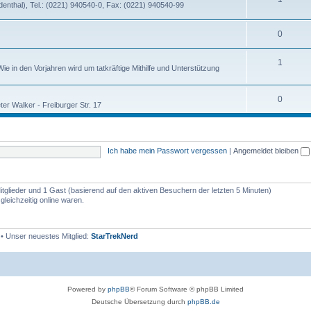
nthal), Tel.: (0221) 940540-0, Fax: (0221) 940540-99
0
1
ie in den Vorjahren wird um tatkräftige Mithilfe und Unterstützung
0
er Walker - Freiburger Str. 17
Ich habe mein Passwort vergessen
|
Angemeldet bleiben
Mitglieder und 1 Gast (basierend auf den aktiven Besuchern der letzten 5 Minuten)
leichzeitig online waren.
• Unser neuestes Mitglied:
StarTrekNerd
Powered by
phpBB
® Forum Software © phpBB Limited
Deutsche Übersetzung durch
phpBB.de