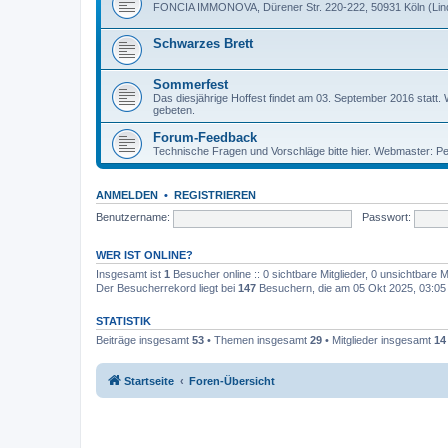
FONCIA IMMONOVA, Dürener Str. 220-222, 50931 Köln (Linde
Schwarzes Brett
Sommerfest
Das diesjährige Hoffest findet am 03. September 2016 statt. W
gebeten.
Forum-Feedback
Technische Fragen und Vorschläge bitte hier. Webmaster: Pet
ANMELDEN
•
REGISTRIEREN
Benutzername:
Passwort:
WER IST ONLINE?
Insgesamt ist
1
Besucher online :: 0 sichtbare Mitglieder, 0 unsichtbare 
Der Besucherrekord liegt bei
147
Besuchern, die am 05 Okt 2025, 03:05 g
STATISTIK
Beiträge insgesamt
53
• Themen insgesamt
29
• Mitglieder insgesamt
14
Startseite
Foren-Übersicht