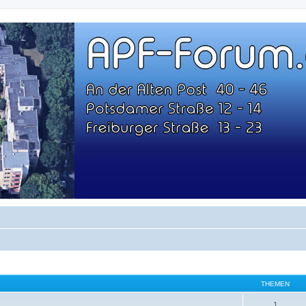
-23
THEMEN
1