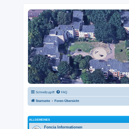
APF-Forum.de
WEG: An der Alten Post 40-46, Potsdamer Str. 12-14, Freiburger Str. 13
Schnellzugriff
FAQ
Startseite
Foren-Übersicht
ALLGEMEINES
Foncia Informationen