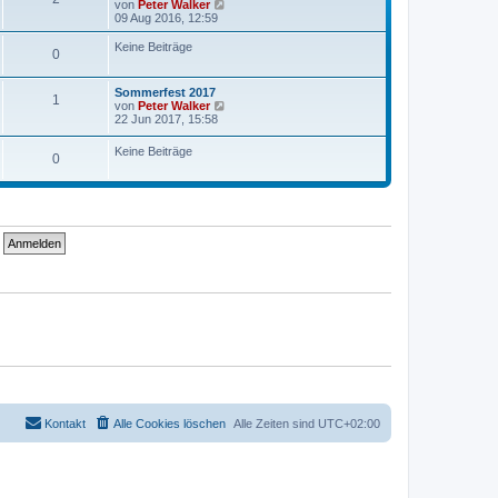
N
von
Peter Walker
e
09 Aug 2016, 12:59
u
e
Keine Beiträge
0
s
t
e
Sommerfest 2017
r
1
N
von
Peter Walker
B
e
22 Jun 2017, 15:58
e
u
i
e
t
Keine Beiträge
0
s
r
t
a
e
g
r
B
e
i
t
r
a
g
Kontakt
Alle Cookies löschen
Alle Zeiten sind
UTC+02:00