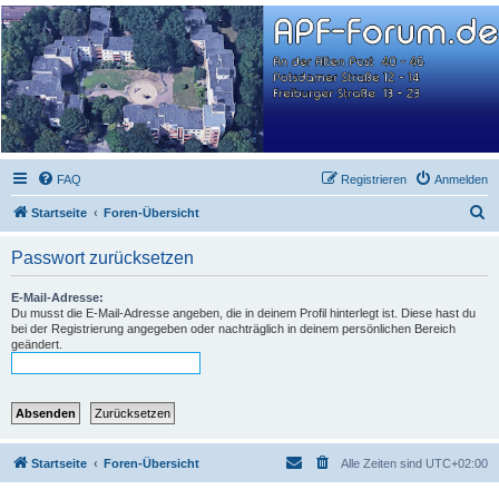
APF-Forum.de
WEG: An der Alten Post 40-46, Potsdamer Str. 12-14, Freiburger Str. 13-23
FAQ
Registrieren
Anmelden
S
Startseite
Foren-Übersicht
u
Passwort zurücksetzen
c
h
E-Mail-Adresse:
Du musst die E-Mail-Adresse angeben, die in deinem Profil hinterlegt ist. Diese hast du
e
bei der Registrierung angegeben oder nachträglich in deinem persönlichen Bereich
geändert.
Startseite
Foren-Übersicht
Alle Zeiten sind
UTC+02:00