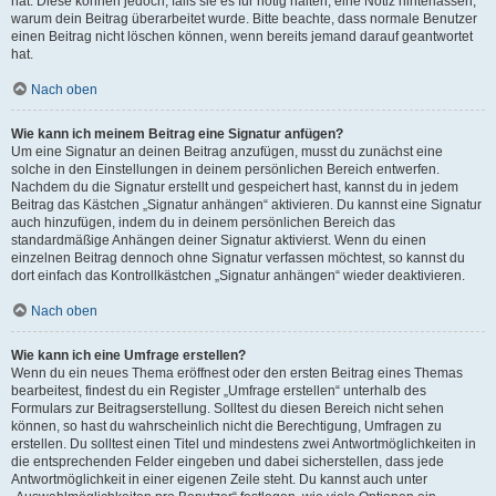
hat. Diese können jedoch, falls sie es für nötig halten, eine Notiz hinterlassen,
warum dein Beitrag überarbeitet wurde. Bitte beachte, dass normale Benutzer
einen Beitrag nicht löschen können, wenn bereits jemand darauf geantwortet
hat.
Nach oben
Wie kann ich meinem Beitrag eine Signatur anfügen?
Um eine Signatur an deinen Beitrag anzufügen, musst du zunächst eine
solche in den Einstellungen in deinem persönlichen Bereich entwerfen.
Nachdem du die Signatur erstellt und gespeichert hast, kannst du in jedem
Beitrag das Kästchen „Signatur anhängen“ aktivieren. Du kannst eine Signatur
auch hinzufügen, indem du in deinem persönlichen Bereich das
standardmäßige Anhängen deiner Signatur aktivierst. Wenn du einen
einzelnen Beitrag dennoch ohne Signatur verfassen möchtest, so kannst du
dort einfach das Kontrollkästchen „Signatur anhängen“ wieder deaktivieren.
Nach oben
Wie kann ich eine Umfrage erstellen?
Wenn du ein neues Thema eröffnest oder den ersten Beitrag eines Themas
bearbeitest, findest du ein Register „Umfrage erstellen“ unterhalb des
Formulars zur Beitragserstellung. Solltest du diesen Bereich nicht sehen
können, so hast du wahrscheinlich nicht die Berechtigung, Umfragen zu
erstellen. Du solltest einen Titel und mindestens zwei Antwortmöglichkeiten in
die entsprechenden Felder eingeben und dabei sicherstellen, dass jede
Antwortmöglichkeit in einer eigenen Zeile steht. Du kannst auch unter