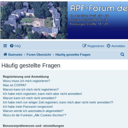
APF-Forum.de
WEG: An der Alten Post 40-46, Potsdamer Str. 12-14, Freiburger Str. 13-23
FAQ
Registrieren
Anmelden
S
Startseite
Foren-Übersicht
Häufig gestellte Fragen
u
Häufig gestellte Fragen
c
h
Registrierung und Anmeldung
Wozu muss ich mich registrieren?
e
Was ist COPPA?
Warum kann ich mich nicht registrieren?
Ich habe mich registriert, kann mich aber nicht anmelden!
Warum kann ich mich nicht anmelden?
Ich habe mich vor einiger Zeit registriert, kann mich aber nicht mehr anmelden?!
Ich habe mein Passwort vergessen!
Warum werde ich automatisch abgemeldet?
Wozu ist die Funktion „Alle Cookies löschen“?
Benutzerpräferenzen und -einstellungen