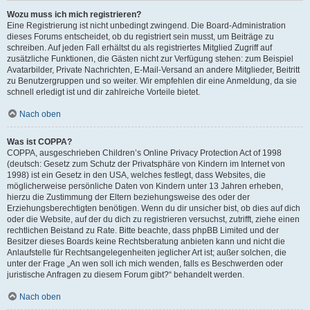
Wozu muss ich mich registrieren?
Eine Registrierung ist nicht unbedingt zwingend. Die Board-Administration
dieses Forums entscheidet, ob du registriert sein musst, um Beiträge zu
schreiben. Auf jeden Fall erhältst du als registriertes Mitglied Zugriff auf
zusätzliche Funktionen, die Gästen nicht zur Verfügung stehen: zum Beispiel
Avatarbilder, Private Nachrichten, E-Mail-Versand an andere Mitglieder, Beitritt
zu Benutzergruppen und so weiter. Wir empfehlen dir eine Anmeldung, da sie
schnell erledigt ist und dir zahlreiche Vorteile bietet.
Nach oben
Was ist COPPA?
COPPA, ausgeschrieben Children’s Online Privacy Protection Act of 1998
(deutsch: Gesetz zum Schutz der Privatsphäre von Kindern im Internet von
1998) ist ein Gesetz in den USA, welches festlegt, dass Websites, die
möglicherweise persönliche Daten von Kindern unter 13 Jahren erheben,
hierzu die Zustimmung der Eltern beziehungsweise des oder der
Erziehungsberechtigten benötigen. Wenn du dir unsicher bist, ob dies auf dich
oder die Website, auf der du dich zu registrieren versuchst, zutrifft, ziehe einen
rechtlichen Beistand zu Rate. Bitte beachte, dass phpBB Limited und der
Besitzer dieses Boards keine Rechtsberatung anbieten kann und nicht die
Anlaufstelle für Rechtsangelegenheiten jeglicher Art ist; außer solchen, die
unter der Frage „An wen soll ich mich wenden, falls es Beschwerden oder
juristische Anfragen zu diesem Forum gibt?“ behandelt werden.
Nach oben