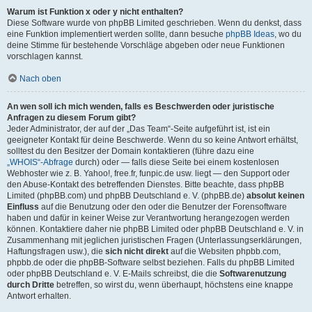
Warum ist Funktion x oder y nicht enthalten?
Diese Software wurde von phpBB Limited geschrieben. Wenn du denkst, dass
eine Funktion implementiert werden sollte, dann besuche
phpBB Ideas
, wo du
deine Stimme für bestehende Vorschläge abgeben oder neue Funktionen
vorschlagen kannst.
Nach oben
An wen soll ich mich wenden, falls es Beschwerden oder juristische
Anfragen zu diesem Forum gibt?
Jeder Administrator, der auf der „Das Team“-Seite aufgeführt ist, ist ein
geeigneter Kontakt für deine Beschwerde. Wenn du so keine Antwort erhältst,
solltest du den Besitzer der Domain kontaktieren (führe dazu eine
„WHOIS“-Abfrage
durch) oder — falls diese Seite bei einem kostenlosen
Webhoster wie z. B. Yahoo!, free.fr, funpic.de usw. liegt — den Support oder
den Abuse-Kontakt des betreffenden Dienstes. Bitte beachte, dass phpBB
Limited (phpBB.com) und phpBB Deutschland e. V. (phpBB.de)
absolut keinen
Einfluss
auf die Benutzung oder den oder die Benutzer der Forensoftware
haben und dafür in keiner Weise zur Verantwortung herangezogen werden
können. Kontaktiere daher nie phpBB Limited oder phpBB Deutschland e. V. in
Zusammenhang mit jeglichen juristischen Fragen (Unterlassungserklärungen,
Haftungsfragen usw.), die
sich nicht direkt
auf die Websiten phpbb.com,
phpbb.de oder die phpBB-Software selbst beziehen. Falls du phpBB Limited
oder phpBB Deutschland e. V. E-Mails schreibst, die die
Softwarenutzung
durch Dritte
betreffen, so wirst du, wenn überhaupt, höchstens eine knappe
Antwort erhalten.