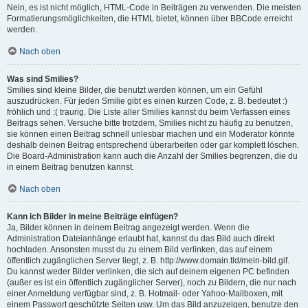
Nein, es ist nicht möglich, HTML-Code in Beiträgen zu verwenden. Die meisten
Formatierungsmöglichkeiten, die HTML bietet, können über BBCode erreicht
werden.
Nach oben
Was sind Smilies?
Smilies sind kleine Bilder, die benutzt werden können, um ein Gefühl
auszudrücken. Für jeden Smilie gibt es einen kurzen Code, z. B. bedeutet :)
fröhlich und :( traurig. Die Liste aller Smilies kannst du beim Verfassen eines
Beitrags sehen. Versuche bitte trotzdem, Smilies nicht zu häufig zu benutzen,
sie können einen Beitrag schnell unlesbar machen und ein Moderator könnte
deshalb deinen Beitrag entsprechend überarbeiten oder gar komplett löschen.
Die Board-Administration kann auch die Anzahl der Smilies begrenzen, die du
in einem Beitrag benutzen kannst.
Nach oben
Kann ich Bilder in meine Beiträge einfügen?
Ja, Bilder können in deinem Beitrag angezeigt werden. Wenn die
Administration Dateianhänge erlaubt hat, kannst du das Bild auch direkt
hochladen. Ansonsten musst du zu einem Bild verlinken, das auf einem
öffentlich zugänglichen Server liegt, z. B. http://www.domain.tld/mein-bild.gif.
Du kannst weder Bilder verlinken, die sich auf deinem eigenen PC befinden
(außer es ist ein öffentlich zugänglicher Server), noch zu Bildern, die nur nach
einer Anmeldung verfügbar sind, z. B. Hotmail- oder Yahoo-Mailboxen, mit
einem Passwort geschützte Seiten usw. Um das Bild anzuzeigen, benutze den